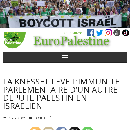
Nous suivre
ACTUALITÉS
LA KNESSET LEVE L’IMMUNITE
POUR AGIR
PARLEMENTAIRE D’UN AUTRE
DEPUTE PALESTINIEN
AGENDA
ISRAELIEN
VIDÉOS
5 juin 2002
ACTUALITÉS
QUI SOMMES-NOUS ?