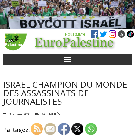
Nous suivre
ACTUALITÉS
ISRAEL CHAMPION DU MONDE
POUR AGIR
DES ASSASSINATS DE
JOURNALISTES
AGENDA
3 janvier 2003
ACTUALITÉS
VIDÉOS
Partagez:
QUI SOMMES-NOUS ?