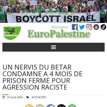
Nous suivre
ACTUALITÉS
UN NERVIS DU BETAR
POUR AGIR
CONDAMNE A 4 MOIS DE
PRISON FERME POUR
AGENDA
AGRESSION RACISTE
VIDÉOS
31 août 2004
ACTUALITÉS
QUI SOMMES-NOUS ?