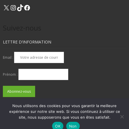
X
Instagram
TikTok
Facebook
Suivez-nous
LETTRE D’INFORMATION
Email :
Prénom :
Nous utilisons des cookies pour vous garantir la meilleure
expérience sur notre site web. Si vous continuez à utiliser ce
QUI SOMMES-NOUS ?
NOUS CONTACTER
site, nous supposerons que vous en êtes satisfait.
ADHÉSIONS, DONS, CONTACT
MENTIONS LÉGALES
OK
Non
Developed by
Think Up Themes Ltd
. Powered by
WordPress
.