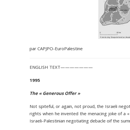
par CAPJPO-EuroPalestine
ENGLISH TEXT———————
1995
The « Generous Offer »
Not spiteful, or again, not proud, the Israeli neg
rights when he invented the menacing joke of a « 
Israeli-Palestinian negotiating debacle oif the su