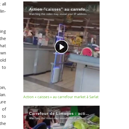
all
in-
ting
the
that
own
hold
 to
in,
lan.
Action « caisses » au carrefour market à Sarlat
ure
 of
 to
 the