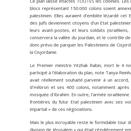
Ce plan laisse intactes TOUTES les colonies. Les 
blocs représentant 150.000 colons soient annexés
palestinien. Elles auraient d’emblée lézardé cet
des Juifs deviennent citoyens d’un Etat palestinie
leurs avant-postes, et leurs soldats (israéliens
conservera la vallée du Jourdain, et le contrôle de
donc prévu de parquer les Palestiniens de Cisjor
la Cisjordanie.
Le Premier ministre Yitzhak Rabin, mort le 4 n
participé à l’élaboration du plan, note Tanya Reinha
avait réellement souhaité parvenir à un accord, 
d’Hébron et ses 400 colons, notamment après l
mosquée d’Ibrahim. En outre, l’armée israélienne r
frontières du futur Etat palestinien avec ses vo
impartial » de ces négociations.
Mais le plus incroyable reste le formidable tour
division de Jérusalem » qui était régulièrement e