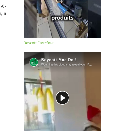
 Al-
m, à
Boycott Carrefour !