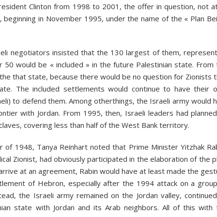
sident Clinton from 1998 to 2001, the offer in question, not at 
, beginning in November 1995, under the name of the « Plan Beil
aeli negotiators insisted that the 130 largest of them, represen
 50 would be « included » in the future Palestinian state. From 
 the that state, because there would be no question for Zionists 
tate. The included settlements would continue to have their 
raeli) to defend them. Among otherthings, the Israeli army would 
ontier with Jordan. From 1995, then, Israeli leaders had planned
laves, covering less than half of the West Bank territory.
r of 1948, Tanya Reinhart noted that Prime Minister Yitzhak Rab
cal Zionist, had obviously participated in the elaboration of the p
 arrive at an agreement, Rabin would have at least made the gest
ttlement of Hebron, especially after the 1994 attack on a group
tead, the Israeli army remained on the Jordan valley, continued
inian state with Jordan and its Arab neighbors. All of this with