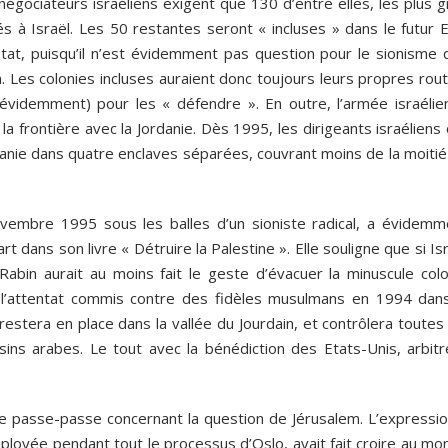
négociateurs israéliens exigent que 130 d’entre elles, les plus 
 à Israël. Les 50 restantes seront « incluses » dans le futur E
 Etat, puisqu’il n’est évidemment pas question pour le sionisme 
n. Les colonies incluses auraient donc toujours leurs propres rou
, évidemment) pour les « défendre ». En outre, l’armée israélie
 la frontière avec la Jordanie. Dès 1995, les dirigeants israéliens
danie dans quatre enclaves séparées, couvrant moins de la moitié
ovembre 1995 sous les balles d’un sioniste radical, a évidemm
rt dans son livre « Détruire la Palestine ». Elle souligne que si Is
Rabin aurait au moins fait le geste d’évacuer la minuscule colo
’attentat commis contre des fidèles musulmans en 1994 dans
estera en place dans la vallée du Jourdain, et contrôlera toutes
isins arabes. Le tout avec la bénédiction des Etats-Unis, arbitr
 de passe-passe concernant la question de Jérusalem. L’expressio
mployée pendant tout le processus d’Oslo, avait fait croire au m