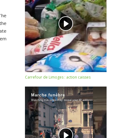
The
the
tate
alem
Carrefour de Limoges : action caisses