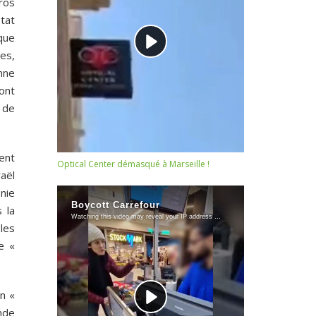
gros
tat
que
tes,
nne
 ont
 de
ent
Optical Center démasqué à Marseille !
raël
nie
 la
 les
e «
n «
onde