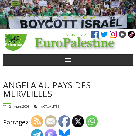
Nous suivre
ACTUALITÉS
ANGELA AU PAYS DES
POUR AGIR
MERVEILLES
AGENDA
21 mars 2008
ACTUALITÉS
VIDÉOS
Partagez:
QUI SOMMES-NOUS ?