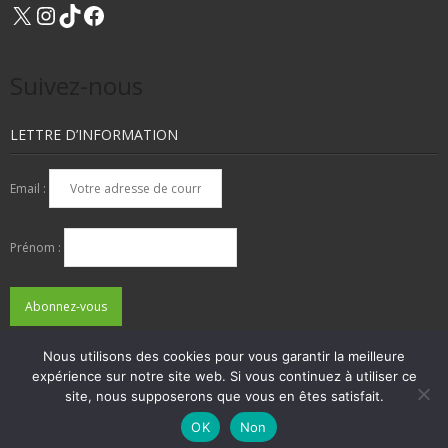
X
Instagram
TikTok
Facebook
Suivez-nous
LETTRE D’INFORMATION
Email :
Prénom :
Nous utilisons des cookies pour vous garantir la meilleure
expérience sur notre site web. Si vous continuez à utiliser ce
QUI SOMMES-NOUS ?
NOUS CONTACTER
site, nous supposerons que vous en êtes satisfait.
ADHÉSIONS, DONS, CONTACT
MENTIONS LÉGALES
OK
Non
Developed by
Think Up Themes Ltd
. Powered by
WordPress
.