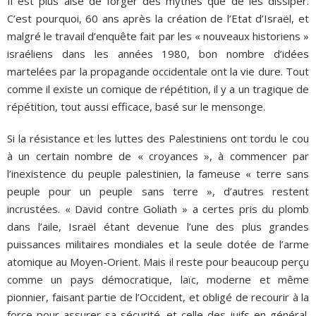
Il est plus aisé de forger des mythes que de les dissiper.
C’est pourquoi, 60 ans après la création de l’Etat d’Israël, et
malgré le travail d’enquête fait par les « nouveaux historiens »
israéliens dans les années 1980, bon nombre d’idées
martelées par la propagande occidentale ont la vie dure. Tout
comme il existe un comique de répétition, il y a un tragique de
répétition, tout aussi efficace, basé sur le mensonge.
Si la résistance et les luttes des Palestiniens ont tordu le cou
à un certain nombre de « croyances », à commencer par
l’inexistence du peuple palestinien, la fameuse « terre sans
peuple pour un peuple sans terre », d’autres restent
incrustées. « David contre Goliath » a certes pris du plomb
dans l’aile, Israël étant devenue l’une des plus grandes
puissances militaires mondiales et la seule dotée de l’arme
atomique au Moyen-Orient. Mais il reste pour beaucoup perçu
comme un pays démocratique, laïc, moderne et même
pionnier, faisant partie de l’Occident, et obligé de recourir à la
force pour assurer sa sécurité, et celle des juifs en général.