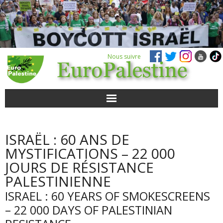
Nous suivre
ACTUALITÉS
ISRAËL : 60 ANS DE
POUR AGIR
MYSTIFICATIONS – 22 000
JOURS DE RÉSISTANCE
AGENDA
PALESTINIENNE
ISRAEL : 60 YEARS OF SMOKESCREENS
VIDÉOS
– 22 000 DAYS OF PALESTINIAN
QUI SOMMES-NOUS ?