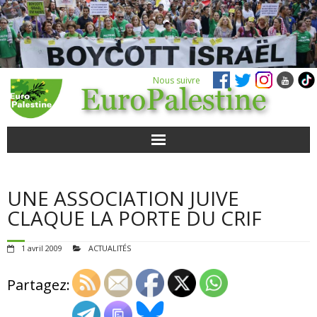
Nous suivre
ACTUALITÉS
UNE ASSOCIATION JUIVE
POUR AGIR
CLAQUE LA PORTE DU CRIF
AGENDA
1 avril 2009
ACTUALITÉS
VIDÉOS
Partagez:
QUI SOMMES-NOUS ?