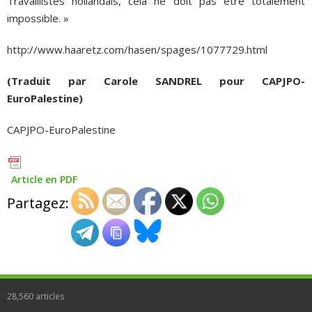
Travaillistes hollandais, cela ne doit pas être totalement
impossible. »
http://www.haaretz.com/hasen/spages/1077729.html
(Traduit par Carole SANDREL pour CAPJPO-
EuroPalestine)
CAPJPO-EuroPalestine
Article en PDF
Partagez:
28,560
articles