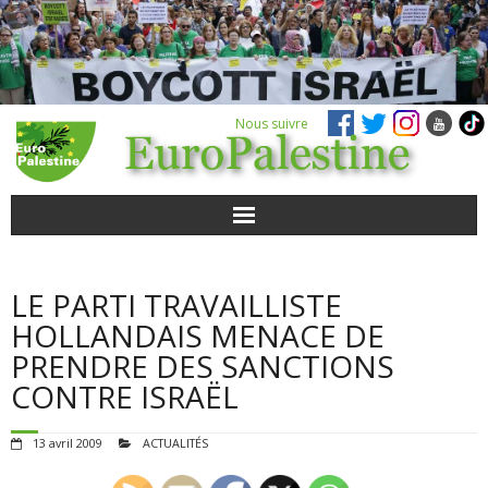
Nous suivre
ACTUALITÉS
LE PARTI TRAVAILLISTE
POUR AGIR
HOLLANDAIS MENACE DE
PRENDRE DES SANCTIONS
AGENDA
CONTRE ISRAËL
VIDÉOS
13 avril 2009
ACTUALITÉS
QUI SOMMES-NOUS ?