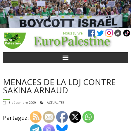
Nous suivre
ACTUALITÉS
MENACES DE LA LDJ CONTRE
POUR AGIR
SAKINA ARNAUD
AGENDA
3 décembre 2009
ACTUALITÉS
VIDÉOS
Partagez:
QUI SOMMES-NOUS ?