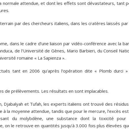
a normale attendue, et dont les effets sont dévastateurs, tant p
ures.
terrain par des chercheurs italiens, dans les cratères laissés par
me, dans le cadre d’une liaison par vidéo-conférence avec la ba
duca, de l’Université de Gènes, Mario Barbieri, du Conseil Natio
niversité romaine « La Sapienza ».
ctués tant en 2006 qu’après l’opération dite « Plomb durci »
es de prélèvements. Les résultats en sont implacables.
 Djabalyah et Tufah, les experts italiens ont trouvé des résidus
e à la moyenne attendue, tandis que pour le mercure, l’excès est
issant du molybdène, une substance dont la toxicité pour 
on le retrouve en quantités jusqu’à 3.000 fois plus élevées que