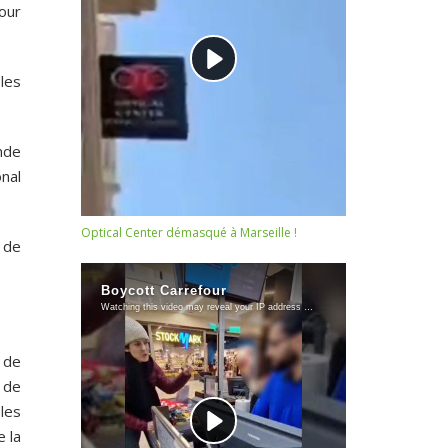
our
 les
nde
nal
Optical Center démasqué à Marseille !
 de
 de
 de
les
 la