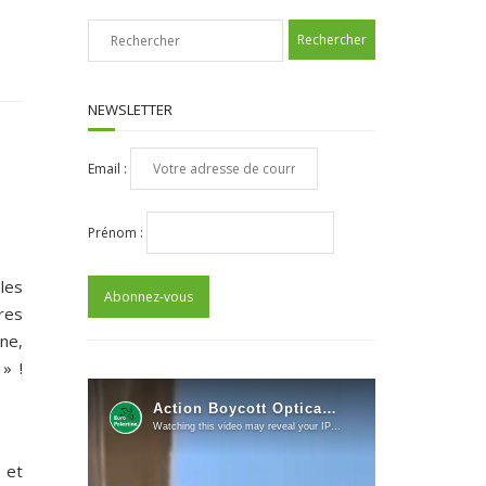
NEWSLETTER
Email :
Prénom :
les
res
ne,
» !
 et