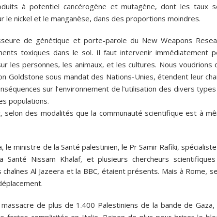
duits à potentiel cancérogène et mutagène, dont les taux s
ur le nickel et le manganèse, dans des proportions moindres.
esseure de génétique et porte-parole du New Weapons Resea
nts toxiques dans le sol. Il faut intervenir immédiatement p
ur les personnes, les animaux, et les cultures. Nous voudrions 
sion Goldstone sous mandat des Nations-Unies, étendent leur ch
onséquences sur l’environnement de l’utilisation des divers type
es populations.
t, selon des modalités que la communauté scientifique est à m
 le ministre de la Santé palestinien, le Pr Samir Rafiki, spécialist
la Santé Nissam Khalaf, et plusieurs chercheurs scientifiques
chaînes Al Jazeera et la BBC, étaient présents. Mais à Rome, se
 déplacement.
 massacre de plus de 1.400 Palestiniens de la bande de Gaza, 