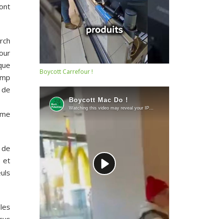
ont
rch
our
que
Boycott Carrefour !
amp
s de
ême
e de
 et
uls
les