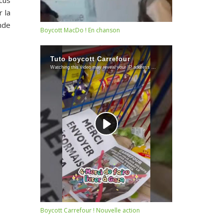
cus
r la
nde
Boycott MacDo ! En chanson
Boycott Carrefour ! Nouvelle action