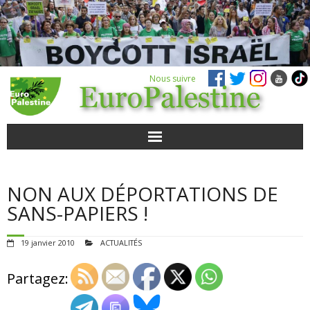
Nous suivre
ACTUALITÉS
NON AUX DÉPORTATIONS DE
POUR AGIR
SANS-PAPIERS !
AGENDA
19 janvier 2010
ACTUALITÉS
VIDÉOS
Partagez:
QUI SOMMES-NOUS ?