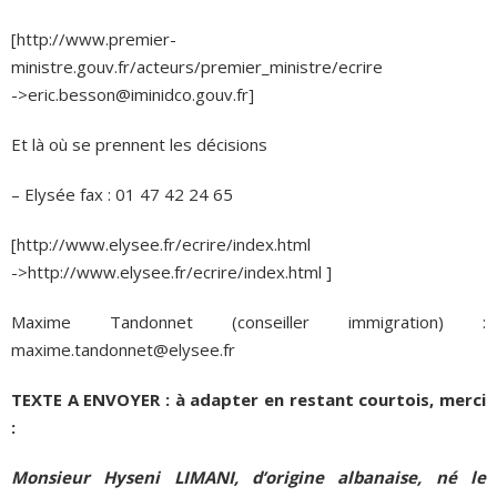
[http://www.premier-
ministre.gouv.fr/acteurs/premier_ministre/ecrire
->eric.besson@iminidco.gouv.fr]
Et là où se prennent les décisions
– Elysée fax : 01 47 42 24 65
[http://www.elysee.fr/ecrire/index.html
->http://www.elysee.fr/ecrire/index.html ]
Maxime Tandonnet (conseiller immigration) :
maxime.tandonnet@elysee.fr
TEXTE A ENVOYER : à adapter en restant courtois, merci
:
Monsieur Hyseni LIMANI, d’origine albanaise, né le