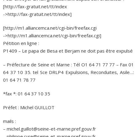
[http://fax-gratuit.net/tt/index
->http://fax-gratuit.net/tt/index]
[http://m1.alliancemca.net/cgi-bin/freefax.cgi
->http://m1.alliancemca.net/cgi-bin/freefax.cgi]
Pétition en ligne :
P1409 – Le papa de Besa et Berjam ne doit pas être expulsé
– Préfecture de Seine et Marne : Tél O1 64 71 77 77 – Fax 01
64 37 10 35. tel Sce DRLP4 Expulsions, Reconduites, Asile…:
01 64 71 78 77
*fax *: 01 64 37 10 35
Préfet : Michel GUILLOT
mails :
– michel.guillot@seine-et-marne.pref.gouv.fr
– philippe.cure@seine-et-marne.pref.gouv.fr