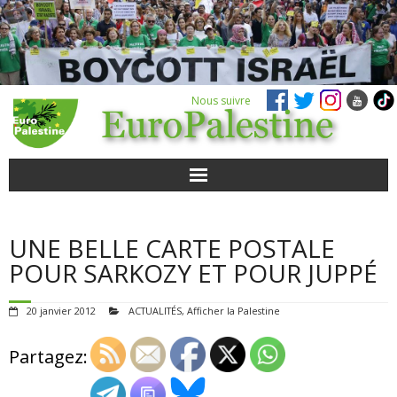
Nous suivre
ACTUALITÉS
UNE BELLE CARTE POSTALE
POUR AGIR
POUR SARKOZY ET POUR JUPPÉ
AGENDA
20 janvier 2012
ACTUALITÉS
,
Afficher la Palestine
VIDÉOS
Partagez:
QUI SOMMES-NOUS ?