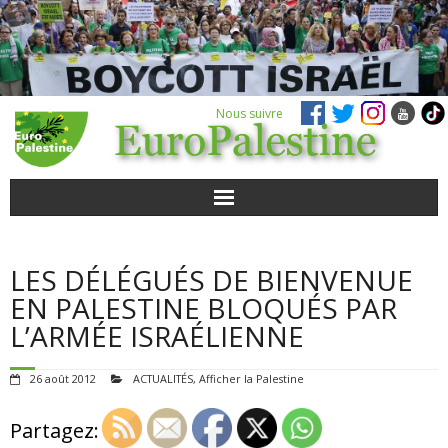
Nous suivre
ACTUALITÉS
LES DÉLÉGUÉS DE BIENVENUE
POUR AGIR
EN PALESTINE BLOQUÉS PAR
L’ARMÉE ISRAÉLIENNE
AGENDA
26 août 2012
ACTUALITÉS
,
Afficher la Palestine
VIDÉOS
Partagez:
QUI SOMMES-NOUS ?