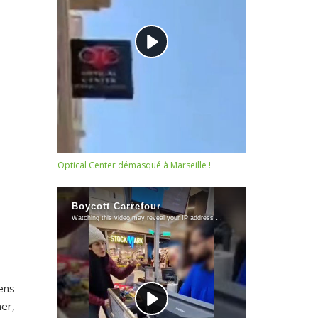
Optical Center démasqué à Marseille !
ens
ner,