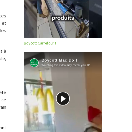
ces
 et
les
Boycott Carrefour !
t à
ble,
été
 ce
ain
ont