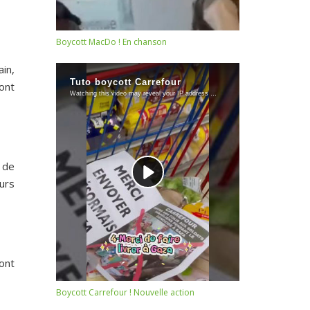
Boycott MacDo ! En chanson
ain,
ont
 de
urs
ont
Boycott Carrefour ! Nouvelle action