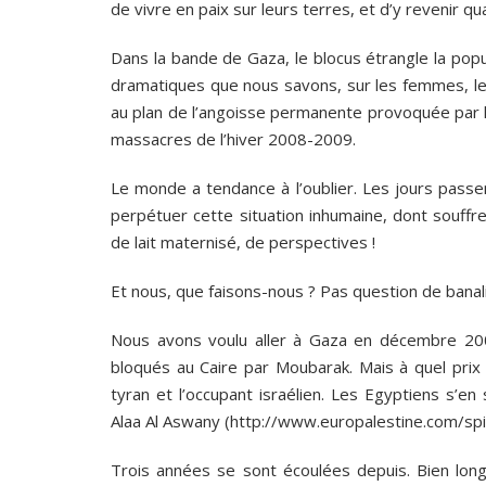
de vivre en paix sur leurs terres, et d’y revenir qu
Dans la bande de Gaza, le blocus étrangle la po
dramatiques que nous savons, sur les femmes, les
au plan de l’angoisse permanente provoquée par 
massacres de l’hiver 2008-2009.
Le monde a tendance à l’oublier. Les jours pass
perpétuer cette situation inhumaine, dont souffren
de lait maternisé, de perspectives !
Et nous, que faisons-nous ? Pas question de banali
Nous avons voulu aller à Gaza en décembre 200
bloqués au Caire par Moubarak. Mais à quel prix 
tyran et l’occupant israélien. Les Egyptiens s’e
Alaa Al Aswany (http://www.europalestine.com/spi
Trois années se sont écoulées depuis. Bien lo