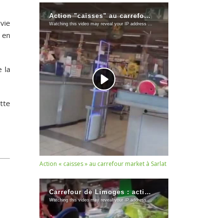
vie
 en
 la
tte
Action « caisses » au carrefour market à Sarlat