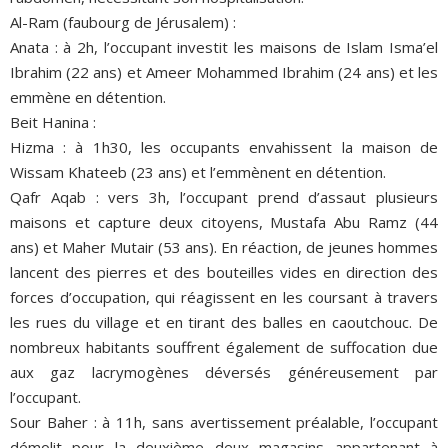
Al-Ram (faubourg de Jérusalem) :
Anata : à 2h, l’occupant investit les maisons de Islam Isma’el
Ibrahim (22 ans) et Ameer Mohammed Ibrahim (24 ans) et les
emmène en détention.
Beit Hanina :
Hizma : à 1h30, les occupants envahissent la maison de
Wissam Khateeb (23 ans) et l’emmènent en détention.
Qafr Aqab : vers 3h, l’occupant prend d’assaut plusieurs
maisons et capture deux citoyens, Mustafa Abu Ramz (44
ans) et Maher Mutair (53 ans). En réaction, de jeunes hommes
lancent des pierres et des bouteilles vides en direction des
forces d’occupation, qui réagissent en les coursant à travers
les rues du village et en tirant des balles en caoutchouc. De
nombreux habitants souffrent également de suffocation due
aux gaz lacrymogènes déversés généreusement par
l’occupant.
Sour Baher : à 11h, sans avertissement préalable, l’occupant
démolit pour la deuxième deux magasins appartenant à