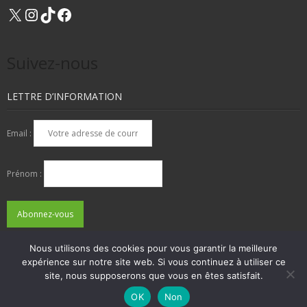
X
Instagram
TikTok
Facebook
Suivez-nous
LETTRE D’INFORMATION
Email :
Prénom :
Nous utilisons des cookies pour vous garantir la meilleure
expérience sur notre site web. Si vous continuez à utiliser ce
QUI SOMMES-NOUS ?
NOUS CONTACTER
site, nous supposerons que vous en êtes satisfait.
ADHÉSIONS, DONS, CONTACT
MENTIONS LÉGALES
OK
Non
Developed by
Think Up Themes Ltd
. Powered by
WordPress
.