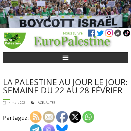
Nous suivre
ACTUALITÉS
LA PALESTINE AU JOUR LE JOUR:
POUR AGIR
SEMAINE DU 22 AU 28 FÉVRIER
AGENDA
4 mars 2021
ACTUALITÉS
VIDÉOS
Partagez:
QUI SOMMES-NOUS ?