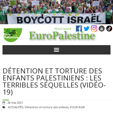
Nous suivre
ACTUALITÉS
DÉTENTION ET TORTURE DES
POUR AGIR
ENFANTS PALESTINIENS : LES
TERRIBLES SÉQUELLES (VIDÉO-
AGENDA
19)
VIDÉOS
28 mai 2021
ACTUALITÉS
,
Détention et torture des enfants
,
POUR AGIR
QUI SOMMES-NOUS ?