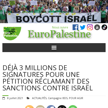
Nous suivre
ACTUALITÉS
DÉJÀ 3 MILLIONS DE
POUR AGIR
SIGNATURES POUR UNE
PÉTITION RÉCLAMANT DES
AGENDA
SANCTIONS CONTRE ISRAËL
VIDÉOS
8 juillet 2021
ACTUALITÉS
,
Campagne BDS
,
POUR AGIR
QUI SOMMES-NOUS ?