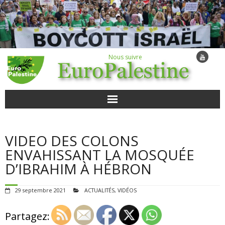
Nous suivre
ACTUALITÉS
VIDEO DES COLONS
POUR AGIR
ENVAHISSANT LA MOSQUÉE
D’IBRAHIM À HÉBRON
AGENDA
29 septembre 2021
ACTUALITÉS
,
VIDÉOS
VIDÉOS
Partagez:
QUI SOMMES-NOUS ?