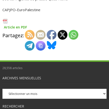
CAPJPO-EuroPalestine
Article en PDF
Partagez:
28,558
articles
ARCHIVES MENSUELLES
Archives
mensuelles
RECHERCHER