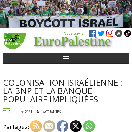
Nous suivre
ACTUALITÉS
COLONISATION ISRAÉLIENNE :
POUR AGIR
LA BNP ET LA BANQUE
POPULAIRE IMPLIQUÉES
AGENDA
2 octobre 2021
ACTUALITÉS
VIDÉOS
Partagez:
QUI SOMMES-NOUS ?