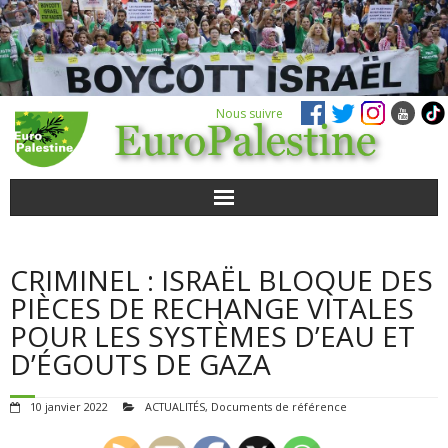
Nous suivre
ACTUALITÉS
CRIMINEL : ISRAËL BLOQUE DES
POUR AGIR
PIÈCES DE RECHANGE VITALES
POUR LES SYSTÈMES D’EAU ET
AGENDA
D’ÉGOUTS DE GAZA
VIDÉOS
10 janvier 2022
ACTUALITÉS
,
Documents de référence
QUI SOMMES-NOUS ?