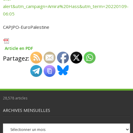
alert&utm_campaign=Amira%20Hass&utm_term=20220109-
06:05
CAPJPO-EuroPalestine
Article en PDF
Partagez:
28,578
articles
ARCHIVES MENSUELLES
Archives
mensuelles