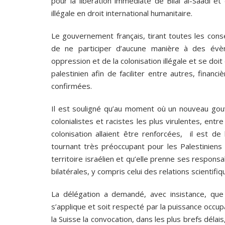
pour la libération immédiate de Bilal al-Saadi et
illégale en droit international humanitaire.
Le gouvernement français, tirant toutes les consé
de ne participer d’aucune manière à des évène
oppression et de la colonisation illégale et se do
palestinien afin de faciliter entre autres, fina
confirmées.
Il est souligné qu’au moment où un nouveau go
colonialistes et racistes les plus virulentes, entr
colonisation allaient être renforcées, il est d
tournant très préoccupant pour les Palestiniens
territoire israélien et qu’elle prenne ses responsa
bilatérales, y compris celui des relations scientifiq
La délégation a demandé, avec insistance, que l
s’applique et soit respecté par la puissance occup
la Suisse la convocation, dans les plus brefs dél