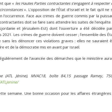
ant que «
les Hautes Parties contractantes s’engagent à respecter 
 circonstances
». L’opposition de l’État d’Israël et le fait qu’il ne 
n l’occurrence. Face aux crimes de guerre commis par la puissa
ontractantes doit se faire sans attendre les suites de l’enquête
Cisjordanie et Jérusalem-Est) dont l’ouverture a été décidée par
s 2021. Les crimes de guerre doivent cesser ; l’ensemble des Éta
 sans les dénoncer ces violations graves : elles ne sauraient ê
dre et de la démocratie mis en avant par Israël.
 régulièrement de l’avancée des démarches que le ministère aura
ne (ATL Jénine), MVAC18, boîte 84,15 passage Ramey, 75
/ATLJenine/
ette semaine. Une bonne occasion pour les affaires étrangères