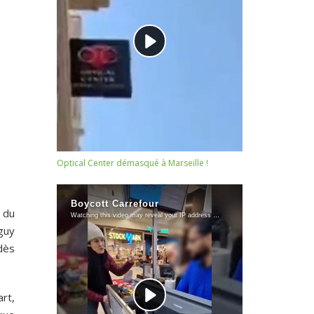
Optical Center démasqué à Marseille !
 du
guy
ndès
rt,