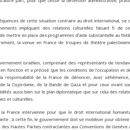
 d’autre part, pour que cesse la détention administrative, prati
quences de cette situation contraire au droit international, se 
ments impliquant des relations culturelles faisant fi de ce
it de mettre en place des programmes d’aide substantielle au thé
ncièrement, la venue en France de troupes de théâtre palestinien
uvernement israélien, comprenant des représentants de tendan
e en fonction et a précisé que les conditions de l’occupation et d
e la responsabilité de la France de dénoncer, avec véhémence,
 de la Cisjordanie, de la Bande de Gaza et pour ceux vivant sur
bilités aussi bien sur le plan diplomatique que sur celui des relat
ues et culturelles.
a France intervienne pour que le droit international humanita
ante ; à cette fin, le gouvernement doit se mobiliser pour obteni
ais, des Hautes Parties contractantes aux Conventions de Genève 