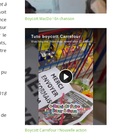
et à
soit
Boycott MacDo ! En chanson
nce
 sur
 le
ts,
tre
 pu
018
 de
Boycott Carrefour ! Nouvelle action