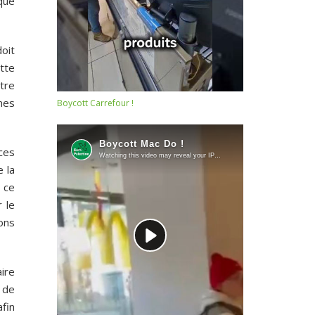
que
doit
tte
âtre
nes
Boycott Carrefour !
ces
e la
 ce
 le
ions
ire
r de
afin