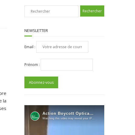
NEWSLETTER
Email :
Prénom :
bre
e la
ises