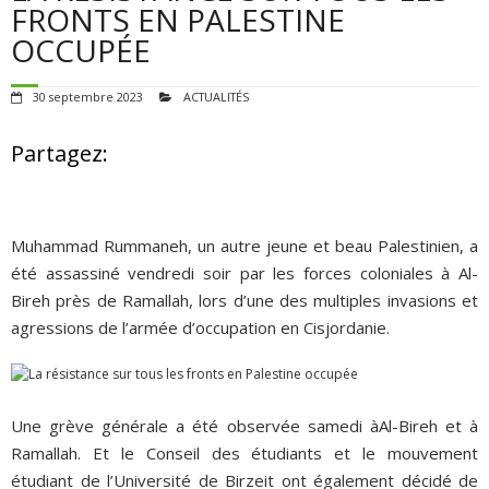
POUR AGIR
FRONTS EN PALESTINE
OCCUPÉE
AGENDA
30 septembre 2023
ACTUALITÉS
VIDÉOS
Partagez:
QUI SOMMES-NOUS ?
ADHÉSIONS, DONS, CONTACT
Muhammad Rummaneh, un autre jeune et beau Palestinien, a
été assassiné vendredi soir par les forces coloniales à Al-
Bireh près de Ramallah, lors d’une des multiples invasions et
agressions de l’armée d’occupation en Cisjordanie.
Une grève générale a été observée samedi àAl-Bireh et à
Ramallah. Et le Conseil des étudiants et le mouvement
étudiant de l’Université de Birzeit ont également décidé de