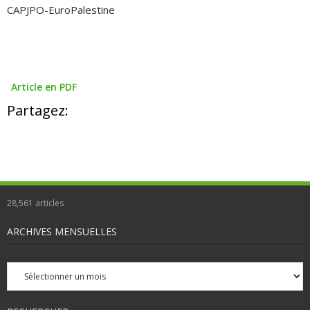
CAPJPO-EuroPalestine
Article en PDF
Partagez:
28,561
articles
ARCHIVES MENSUELLES
Archives
mensuelles