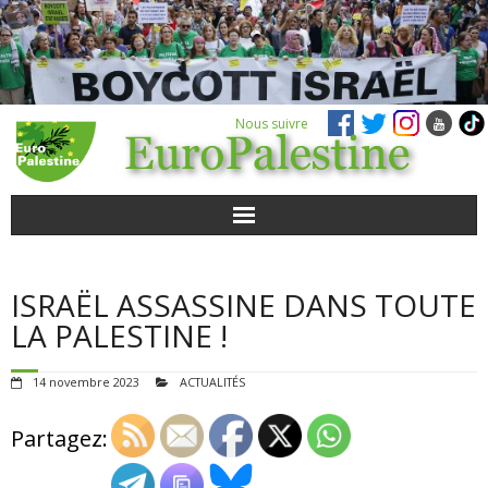
Nous suivre
ACTUALITÉS
ISRAËL ASSASSINE DANS TOUTE
POUR AGIR
LA PALESTINE !
AGENDA
14 novembre 2023
ACTUALITÉS
VIDÉOS
Partagez:
QUI SOMMES-NOUS ?