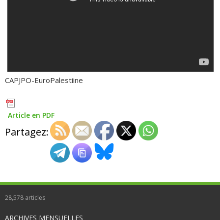
CAPJPO-EuroPalestiine
Article en PDF
Partagez:
28,578
articles
ARCHIVES MENSUELLES