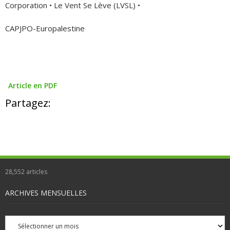
Corporation • Le Vent Se Lève (LVSL) •
CAPJPO-Europalestine
Article en PDF
Partagez:
28,552
articles
ARCHIVES MENSUELLES
Archives
mensuelles