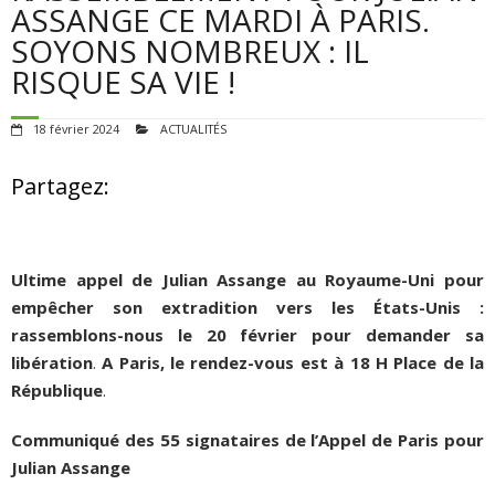
POUR AGIR
ASSANGE CE MARDI À PARIS.
SOYONS NOMBREUX : IL
AGENDA
RISQUE SA VIE !
VIDÉOS
18 février 2024
ACTUALITÉS
QUI SOMMES-NOUS ?
Partagez:
ADHÉSIONS, DONS, CONTACT
Ultime appel de Julian Assange au Royaume-Uni pour
empêcher son extradition vers les États-Unis :
rassemblons-nous le 20 février pour demander sa
libération
.
A Paris, le rendez-vous est à 18 H Place de la
République
.
Communiqué des 55 signataires de l’Appel de Paris pour
Julian Assange