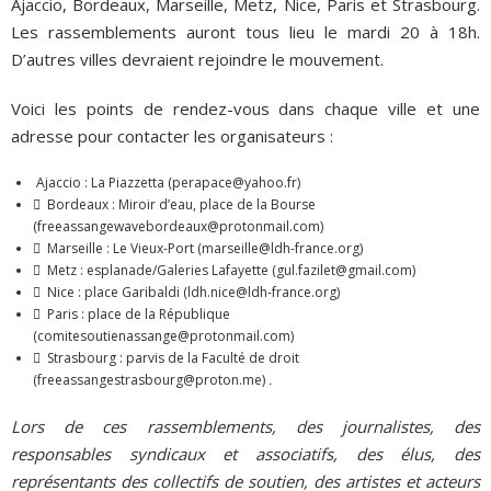
Ajaccio, Bordeaux, Marseille, Metz, Nice, Paris et Strasbourg.
Les rassemblements auront tous lieu le mardi 20 à 18h.
D’autres villes devraient rejoindre le mouvement.
Voici les points de rendez-vous dans chaque ville et une
adresse pour contacter les organisateurs :
Ajaccio : La Piazzetta (perapace@yahoo.fr)
 Bordeaux : Miroir d’eau, place de la Bourse
(freeassangewavebordeaux@protonmail.com)
 Marseille : Le Vieux-Port (marseille@ldh-france.org)
 Metz : esplanade/Galeries Lafayette (gul.fazilet@gmail.com)
 Nice : place Garibaldi (ldh.nice@ldh-france.org)
 Paris : place de la République
(comitesoutienassange@protonmail.com)
 Strasbourg : parvis de la Faculté de droit
(freeassangestrasbourg@proton.me)
.
Lors de ces rassemblements, des journalistes, des
responsables syndicaux et associatifs, des élus, des
représentants des collectifs de soutien, des artistes et acteurs