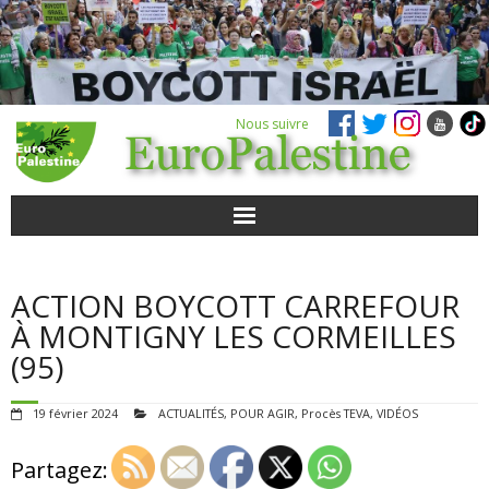
Nous suivre
ACTUALITÉS
ACTION BOYCOTT CARREFOUR
POUR AGIR
À MONTIGNY LES CORMEILLES
(95)
AGENDA
19 février 2024
ACTUALITÉS
,
POUR AGIR
,
Procès TEVA
,
VIDÉOS
VIDÉOS
Partagez:
QUI SOMMES-NOUS ?