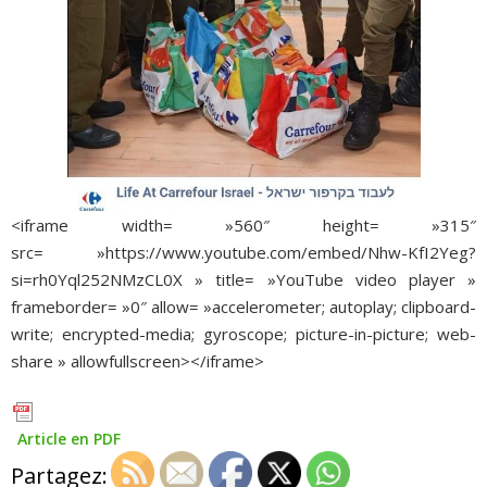
<iframe width= »560″ height= »315″
src= »https://www.youtube.com/embed/Nhw-KfI2Yeg?
si=rh0Yql252NMzCL0X » title= »YouTube video player »
frameborder= »0″ allow= »accelerometer; autoplay; clipboard-
write; encrypted-media; gyroscope; picture-in-picture; web-
share » allowfullscreen></iframe>
Article en PDF
Partagez: