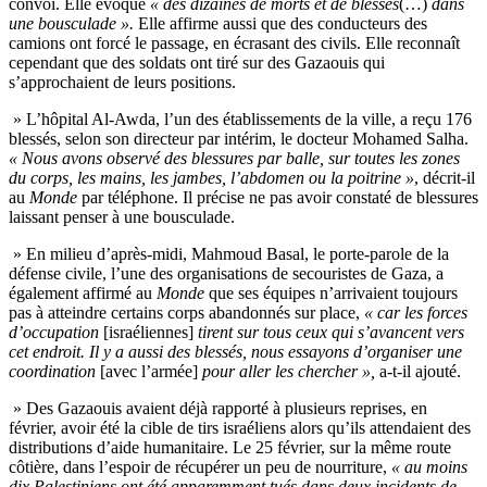
convoi. Elle évoque
« des dizaines de morts et de blessés
(…)
dans
une bousculade ».
Elle affirme aussi que des conducteurs des
camions ont forcé le passage, en écrasant des civils. Elle reconnaît
cependant que des soldats ont tiré sur des Gazaouis qui
s’approchaient de leurs positions.
» L’hôpital Al-Awda, l’un des établissements de la ville, a reçu 176
blessés, selon son directeur par intérim, le docteur Mohamed Salha.
« Nous avons observé des blessures par balle, sur toutes les zones
du corps, les mains, les jambes, l’abdomen ou la poitrine »
, décrit-il
au
Monde
par téléphone. Il précise ne pas avoir constaté de blessures
laissant penser à une bousculade.
» En milieu d’après-midi, Mahmoud Basal, le porte-parole de la
défense civile, l’une des organisations de secouristes de Gaza, a
également affirmé au
Monde
que ses équipes n’arrivaient toujours
pas à atteindre certains corps abandonnés sur place,
« car les forces
d’occupation
[israéliennes]
tirent sur tous ceux qui s’avancent vers
cet endroit. Il y a aussi des blessés, nous essayons d’organiser une
coordination
[avec l’armée]
pour aller les chercher »,
a-t-il ajouté.
» Des Gazaouis avaient déjà rapporté à plusieurs reprises, en
février, avoir été la cible de tirs israéliens alors qu’ils attendaient des
distributions d’aide humanitaire. Le 25 février, sur la même route
côtière, dans l’espoir de récupérer un peu de nourriture,
« au moins
dix Palestiniens ont été apparemment tués dans deux incidents de