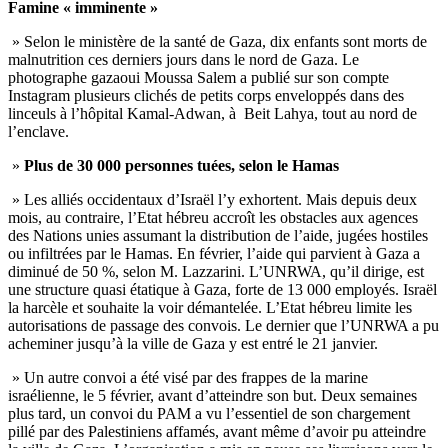
Famine « imminente »
» Selon le ministère de la santé de Gaza, dix enfants sont morts de
malnutrition ces derniers jours dans le nord de Gaza. Le
photographe gazaoui Moussa Salem a publié sur son compte
Instagram plusieurs clichés de petits corps enveloppés dans des
linceuls à l’hôpital Kamal-Adwan, à Beit Lahya, tout au nord de
l’enclave.
»
Plus de 30 000 personnes tuées, selon le Hamas
» Les alliés occidentaux d’Israël l’y exhortent. Mais depuis deux
mois, au contraire, l’Etat hébreu accroît les obstacles aux agences
des Nations unies assumant la distribution de l’aide, jugées hostiles
ou infiltrées par le Hamas. En février, l’aide qui parvient à Gaza a
diminué de 50 %, selon M. Lazzarini. L’UNRWA, qu’il dirige, est
une structure quasi étatique à Gaza, forte de 13 000 employés. Israël
la harcèle et souhaite la voir démantelée. L’Etat hébreu limite les
autorisations de passage des convois. Le dernier que l’UNRWA a pu
acheminer jusqu’à la ville de Gaza y est entré le 21 janvier.
» Un autre convoi a été visé par des frappes de la marine
israélienne, le 5 février, avant d’atteindre son but. Deux semaines
plus tard, un convoi du PAM a vu l’essentiel de son chargement
pillé par des Palestiniens affamés, avant même d’avoir pu atteindre