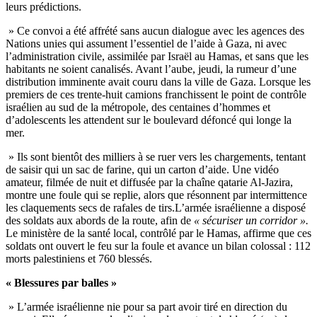
leurs prédictions.
» Ce convoi a été affrété sans aucun dialogue avec les agences des
Nations unies qui assument l’essentiel de l’aide à Gaza, ni avec
l’administration civile, assimilée par Israël au Hamas, et sans que les
habitants ne soient canalisés. Avant l’aube, jeudi, la rumeur d’une
distribution imminente avait couru dans la ville de Gaza. Lorsque les
premiers de ces trente-huit camions franchissent le point de contrôle
israélien au sud de la métropole, des centaines d’hommes et
d’adolescents les attendent sur le boulevard défoncé qui longe la
mer.
» Ils sont bientôt des milliers à se ruer vers les chargements, tentant
de saisir qui un sac de farine, qui un carton d’aide. Une vidéo
amateur, filmée de nuit et diffusée par la chaîne qatarie Al-Jazira,
montre une foule qui se replie, alors que résonnent par intermittence
les claquements secs de rafales de tirs.L’armée israélienne a disposé
des soldats aux abords de la route, afin de
« sécuriser un corridor ».
Le ministère de la santé local, contrôlé par le Hamas, affirme que ces
soldats ont ouvert le feu sur la foule et avance un bilan colossal : 112
morts palestiniens et 760 blessés.
« Blessures par balles »
» L’armée israélienne nie pour sa part avoir tiré en direction du