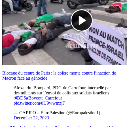
Blocage du centre de Paris : la colère monte contre l’inaction de
Macron face au génocide
Alexandre Bompard, PDG de Carrefour, interpellé par
des militants sur l’envoi de colis aux soldats israéliens
:
#BDS
#Boycott_Carrefour
pic.twitter.com/tiU9wwmzjF
— CAPJPO – EuroPalestine (@Europalestine1)
December 22, 2023