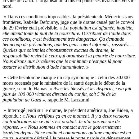
la ville de Gaza. L’organisation a mis en pause ses livraisons vers le
nord.
» Dans ces conditions impossibles, la présidente de Médecins sans
frontières, Isabelle Defourny, juge que le drame causé par le convoi
du 29 février était prévisible.
« La population est affamée, inquiète,
elle attend toute la nuit de la nourriture. Distribuer de l’aide dans
ces conditions, c’est évidemment très dangereux. Ça demande
beaucoup de précautions, que les gens soient informés, rassurés…
Quelles que soient les circonstances exactes du drame, la
responsabilité revient à ceux qui organisent la pénurie de nourriture.
Nous disons aux Israéliens que le minimum n’est pas là pour
assurer la distribution d’aide humanitaire. »
» Cette hécatombe marque un cap symbolique : celui des 30.000
morts recensés par le ministère de la santé depuis le début de la
guerre, selon le Hamas.
« Avec les blessés et les disparus, cela fait
plus de 100 000 victimes directes du conflit, soit 5 % de la
population de Gaza »
, rappelle M. Lazzarini.
» Interrogé jeudi sur le drame, le président américain, Joe Biden, a
répondu :
« Nous vérifions ça en ce moment. Il y a deux versions
contradictoires de ce qui s’est produit. Je n’ai pas encore de
réponse. »
« Nous sommes en contact avec le gouvernement
israélien depuis tôt ce matin et comprenons qu’une enquête est en
cours
, a ensuite déclaré à la presse le porte-parole du département