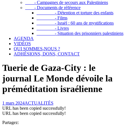
- Campagnes de secours aux Palestiniens
- Documents de référence
- Détention et torture des enfants
- Films
- Israël : 60 ans de mystifications
- Livres
- Situation des prisonniers palestiniens
AGENDA
VIDÉOS
QUI SOMMES-NOUS ?
ADHÉSIONS, DONS, CONTACT
Tuerie de Gaza-City : le
journal Le Monde dévoile la
préméditation israélienne
1 mars 2024
ACTUALITÉS
URL has been copied successfully!
URL has been copied successfully!
Partagez: