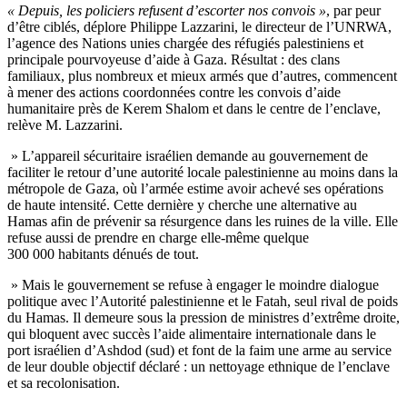
« Depuis, les policiers refusent d’escorter nos convois »
, par peur
d’être ciblés, déplore Philippe Lazzarini, le directeur de l’UNRWA,
l’agence des Nations unies chargée des réfugiés palestiniens et
principale pourvoyeuse d’aide à Gaza. Résultat : des clans
familiaux, plus nombreux et mieux armés que d’autres, commencent
à mener des actions coordonnées contre les convois d’aide
humanitaire près de Kerem Shalom et dans le centre de l’enclave,
relève M. Lazzarini.
» L’appareil sécuritaire israélien demande au gouvernement de
faciliter le retour d’une autorité locale palestinienne au moins dans la
métropole de Gaza, où l’armée estime avoir achevé ses opérations
de haute intensité. Cette dernière y cherche une alternative au
Hamas afin de prévenir sa résurgence dans les ruines de la ville. Elle
refuse aussi de prendre en charge elle-même quelque
300 000 habitants dénués de tout.
» Mais le gouvernement se refuse à engager le moindre dialogue
politique avec l’Autorité palestinienne et le Fatah, seul rival de poids
du Hamas. Il demeure sous la pression de ministres d’extrême droite,
qui bloquent avec succès l’aide alimentaire internationale dans le
port israélien d’Ashdod (sud) et font de la faim une arme au service
de leur double objectif déclaré : un nettoyage ethnique de l’enclave
et sa recolonisation.