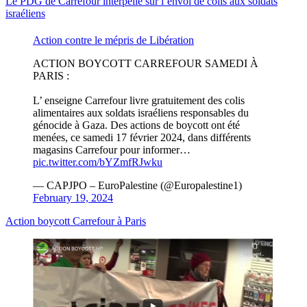
Le PDG de Carrefour interpellé sur l’envoi de colis aux soldats
israéliens
Action contre le mépris de Libération
ACTION BOYCOTT CARREFOUR SAMEDI À
PARIS :
L’ enseigne Carrefour livre gratuitement des colis
alimentaires aux soldats israéliens responsables du
génocide à Gaza. Des actions de boycott ont été
menées, ce samedi 17 février 2024, dans différents
magasins Carrefour pour informer…
pic.twitter.com/bYZmfRJwku
— CAPJPO – EuroPalestine (@Europalestine1)
February 19, 2024
Action boycott Carrefour à Paris