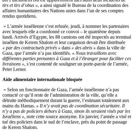
tirs et tirs d’obus »
, a ainsi signalé le Bureau de la coordination des
affaires humanitaires des Nations unies dans l’un de ses comptes
rendus quotidiens.
» L’armée israélienne s’est refusée, jeudi, à nommer les partenaires
avec lesquels elle a coordonné ce convoi – le quatrième depuis
lundi. Arrivés d’Egypte, les 88 camions ont été inspectés au terminal
israélien de Kerem Shalom et leur cargaison devait être distribuée
« par des contractuels privés »
dans
« des abris »
dans la ville de
Gaza, que l’armée n’a pas identifiés
. « Nous travaillons avec
différentes parties prenantes à Gaza et à l’étranger pour faciliter ces
livraisons »
, s’est contenté de souligner un porte-parole de l’armée,
Peter Lerner.
Aide alimentaire internationale bloquée
» Selon un fonctionnaire de Gaza, l’armée israélienne n’a pas
contacté ce qu’il reste de l’administration de la ville, qu’elle a
détruite méthodiquement durant la guerre, l’estimant totalement aux
mains du Hamas.
« Il n’y avait pas de coordination sécuritaire. Il
n’y a pas de policiers dehors à Gaza, sinon ils seraient visés par les
Israéliens »
, note cette source anonyme. En janvier, l’armée a visé et
tué des policiers dans le sud de l’enclave, près du point de passage
de Kerem Shalom.