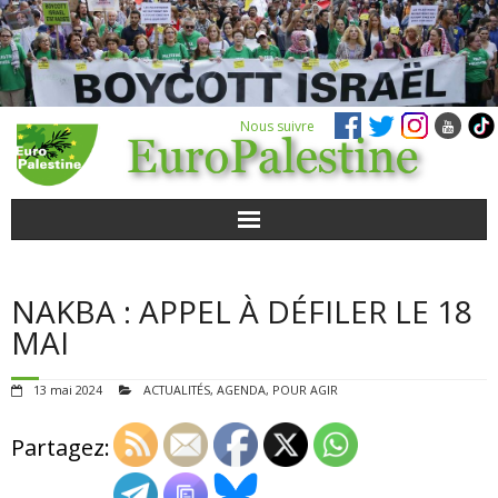
Nous suivre
ACTUALITÉS
NAKBA : APPEL À DÉFILER LE 18
POUR AGIR
MAI
AGENDA
13 mai 2024
ACTUALITÉS
,
AGENDA
,
POUR AGIR
VIDÉOS
Partagez:
QUI SOMMES-NOUS ?