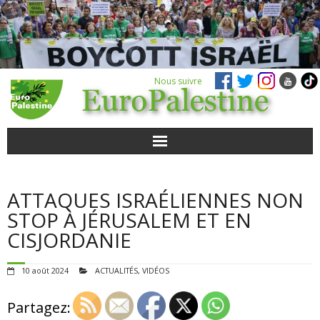
Nous suivre
ACTUALITÉS
ATTAQUES ISRAÉLIENNES NON
POUR AGIR
STOP À JÉRUSALEM ET EN
CISJORDANIE
AGENDA
10 août 2024
ACTUALITÉS
,
VIDÉOS
VIDÉOS
Partagez:
QUI SOMMES-NOUS ?