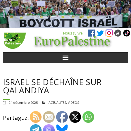
Nous suivre
ACTUALITÉS
ISRAEL SE DÉCHAÎNE SUR
POUR AGIR
QALANDIYA
AGENDA
24 décembre 2025
ACTUALITÉS
,
VIDÉOS
VIDÉOS
Partagez:
QUI SOMMES-NOUS ?