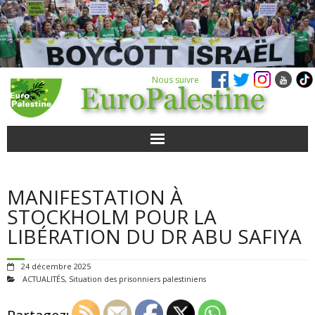
Nous suivre
ACTUALITÉS
MANIFESTATION À
POUR AGIR
STOCKHOLM POUR LA
LIBÉRATION DU DR ABU SAFIYA
AGENDA
24 décembre 2025
VIDÉOS
ACTUALITÉS
,
Situation des prisonniers palestiniens
QUI SOMMES-NOUS ?