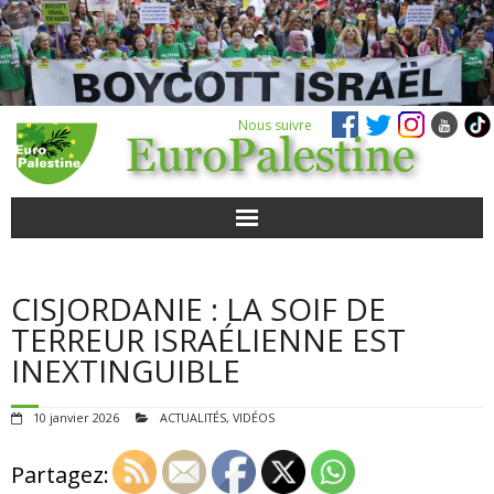
Nous suivre
ACTUALITÉS
CISJORDANIE : LA SOIF DE
POUR AGIR
TERREUR ISRAÉLIENNE EST
INEXTINGUIBLE
AGENDA
10 janvier 2026
ACTUALITÉS
,
VIDÉOS
VIDÉOS
Partagez:
QUI SOMMES-NOUS ?