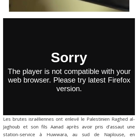
Les brutes israéliennes ont enlevé le Palestinien Raghed al-
Jaghoub et son fils Aanad après avoir pris d’assaut une
station-service à Huwwara, au sud de Naplouse, en