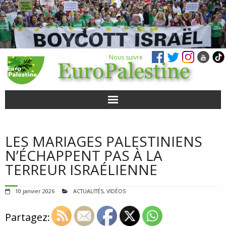
Nous suivre
ACTUALITÉS
LES MARIAGES PALESTINIENS
POUR AGIR
N’ÉCHAPPENT PAS À LA
TERREUR ISRAÉLIENNE
AGENDA
10 janvier 2026
ACTUALITÉS
,
VIDÉOS
VIDÉOS
Partagez:
QUI SOMMES-NOUS ?