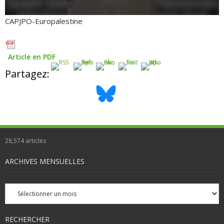
CAPJPO-Europalestine
Article en PDF
Partagez:
28,574
articles
ARCHIVES MENSUELLES
Archives
mensuelles
RECHERCHER