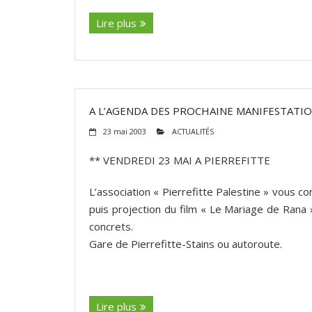
Lire plus
A L’AGENDA DES PROCHAINE MANIFESTATI
23 mai 2003
ACTUALITÉS
** VENDREDI 23 MAI A PIERREFITTE
L’association « Pierrefitte Palestine » vous c
puis projection du film « Le Mariage de Rana 
concrets.
Gare de Pierrefitte-Stains ou autoroute.
(suite…)
Lire plus