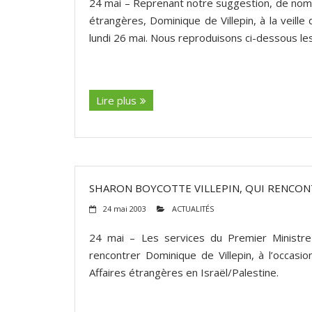
24 mai – Reprenant notre suggestion, de nombr
étrangères, Dominique de Villepin, à la veill
lundi 26 mai. Nous reproduisons ci-dessous le
(suite…)
Lire plus
SHARON BOYCOTTE VILLEPIN, QUI RENCO
24 mai 2003
ACTUALITÉS
24 mai – Les services du Premier Ministre i
rencontrer Dominique de Villepin, à l’occasi
Affaires étrangères en Israël/Palestine.
(suite…)