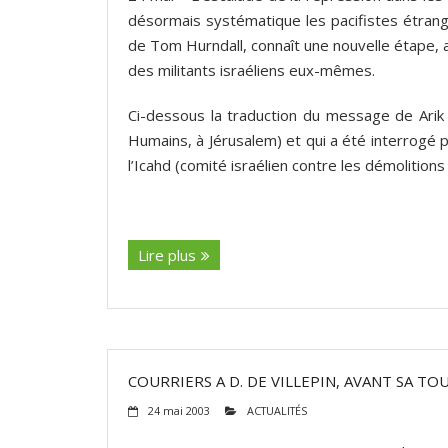
désormais systématique les pacifistes étran
de Tom Hurndall, connaît une nouvelle étape,
des militants israéliens eux-mêmes.
Ci-dessous la traduction du message de Arik
Humains, à Jérusalem) et qui a été interrogé p
l’Icahd (comité israélien contre les démolition
(suite…)
Lire plus
COURRIERS A D. DE VILLEPIN, AVANT SA TO
24 mai 2003
ACTUALITÉS