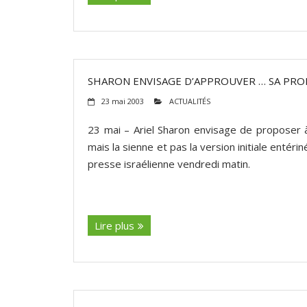
SHARON ENVISAGE D’APPROUVER … SA PRO
23 mai 2003
ACTUALITÉS
23 mai – Ariel Sharon envisage de proposer à 
mais la sienne et pas la version initiale entéri
presse israélienne vendredi matin.
(suite…)
Lire plus