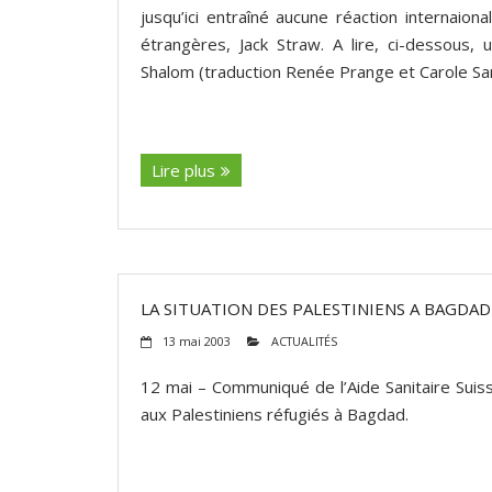
jusqu’ici entraîné aucune réaction internaion
étrangères, Jack Straw. A lire, ci-dessous
Shalom (traduction Renée Prange et Carole Sa
(suite…)
Lire plus
LA SITUATION DES PALESTINIENS A BAGDAD 
13 mai 2003
ACTUALITÉS
12 mai – Communiqué de l’Aide Sanitaire Suiss
aux Palestiniens réfugiés à Bagdad.
(suite…)