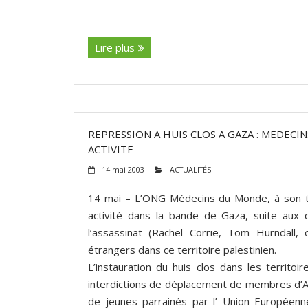
(suite…)
Lire plus
REPRESSION A HUIS CLOS A GAZA : MEDEC
ACTIVITE
14 mai 2003
ACTUALITÉS
14 mai – L’ONG Médecins du Monde, à son tou
activité dans la bande de Gaza, suite aux 
l’assassinat (Rachel Corrie, Tom Hurndall, 
étrangers dans ce territoire palestinien.
L’instauration du huis clos dans les territo
interdictions de déplacement de membres d’Am
de jeunes parrainés par l’ Union Européenne