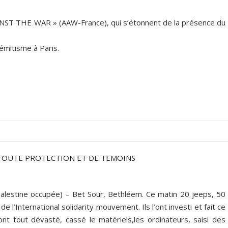
ST THE WAR » (AAW-France), qui s’étonnent de la présence du
sémitisme à Paris.
E TOUTE PROTECTION ET DE TEMOINS
 Palestine occupée) – Bet Sour, Bethléem. Ce matin 20 jeeps, 50
e l’International solidarity mouvement. Ils l’ont investi et fait ce
 ont tout dévasté, cassé le matériels,les ordinateurs, saisi des