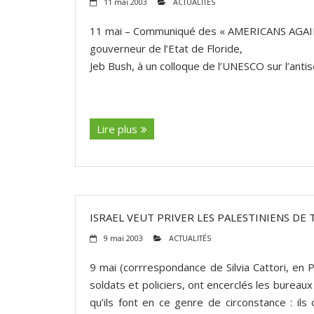
11 mai 2003
ACTUALITÉS
11 mai – Communiqué des « AMERICANS AGAIN
gouverneur de l’Etat de Floride,
Jeb Bush, à un colloque de l’UNESCO sur l’anti
(suite…)
Lire plus
ISRAEL VEUT PRIVER LES PALESTINIENS D
9 mai 2003
ACTUALITÉS
9 mai (corrrespondance de Silvia Cattori, en
soldats et policiers, ont encerclés les bureaux d
qu’ils font en ce genre de circonstance : ils