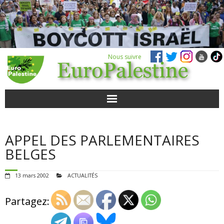
Nous suivre
ACTUALITÉS
APPEL DES PARLEMENTAIRES
POUR AGIR
BELGES
AGENDA
13 mars 2002
ACTUALITÉS
VIDÉOS
Partagez:
QUI SOMMES-NOUS ?