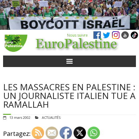
Nous suivre
ACTUALITÉS
LES MASSACRES EN PALESTINE :
POUR AGIR
UN JOURNALISTE ITALIEN TUE A
RAMALLAH
AGENDA
13 mars 2002
ACTUALITÉS
VIDÉOS
Partagez:
QUI SOMMES-NOUS ?