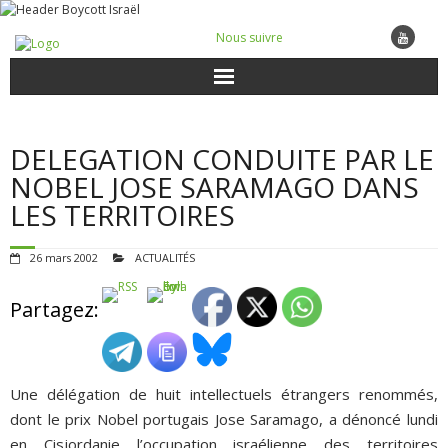
Nous suivre
ACTUALITÉS
DELEGATION CONDUITE PAR LE
POUR AGIR
NOBEL JOSE SARAMAGO DANS
LES TERRITOIRES
AGENDA
26 mars 2002
ACTUALITÉS
VIDÉOS
Partagez:
QUI SOMMES-NOUS ?
ADHÉSIONS, DONS, CONTACT
Une délégation de huit intellectuels étrangers renommés,
dont le prix Nobel portugais Jose Saramago, a dénoncé lundi
en Cisjordanie l’occupation israélienne des territoires