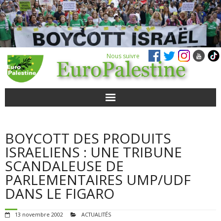
Nous suivre
ACTUALITÉS
BOYCOTT DES PRODUITS
POUR AGIR
ISRAELIENS : UNE TRIBUNE
SCANDALEUSE DE
AGENDA
PARLEMENTAIRES UMP/UDF
DANS LE FIGARO
VIDÉOS
13 novembre 2002
ACTUALITÉS
QUI SOMMES-NOUS ?