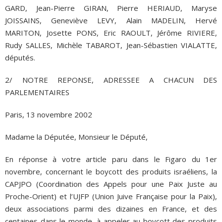
GARD, Jean-Pierre GIRAN, Pierre HERIAUD, Maryse
JOISSAINS, Geneviève LEVY, Alain MADELIN, Hervé
MARITON, Josette PONS, Eric RAOULT, Jérôme RIVIERE,
Rudy SALLES, Michèle TABAROT, Jean-Sébastien VIALATTE,
députés.
2/ NOTRE REPONSE, ADRESSEE A CHACUN DES
PARLEMENTAIRES
Paris, 13 novembre 2002
Madame la Députée, Monsieur le Député,
En réponse à votre article paru dans le Figaro du 1er
novembre, concernant le boycott des produits israéliens, la
CAPJPO (Coordination des Appels pour une Paix Juste au
Proche-Orient) et l’UJFP (Union Juive Française pour la Paix),
deux associations parmi des dizaines en France, et des
centaines dans le monde, à appeler au boycott des produits