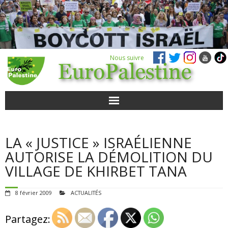
Nous suivre
ACTUALITÉS
LA « JUSTICE » ISRAÉLIENNE
POUR AGIR
AUTORISE LA DÉMOLITION DU
VILLAGE DE KHIRBET TANA
AGENDA
8 février 2009
ACTUALITÉS
VIDÉOS
Partagez:
QUI SOMMES-NOUS ?