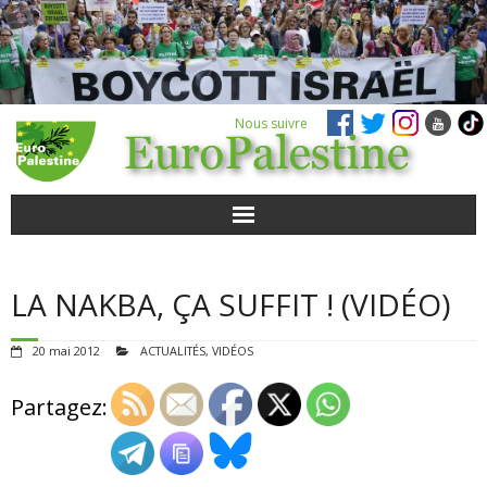
Nous suivre
ACTUALITÉS
LA NAKBA, ÇA SUFFIT ! (VIDÉO)
POUR AGIR
20 mai 2012
ACTUALITÉS
,
VIDÉOS
AGENDA
Partagez:
VIDÉOS
QUI SOMMES-NOUS ?