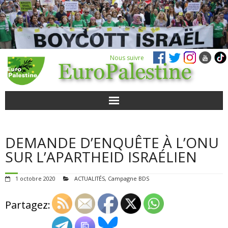
Nous suivre
ACTUALITÉS
DEMANDE D’ENQUÊTE À L’ONU
POUR AGIR
SUR L’APARTHEID ISRAÉLIEN
AGENDA
1 octobre 2020
ACTUALITÉS
,
Campagne BDS
VIDÉOS
Partagez:
QUI SOMMES-NOUS ?