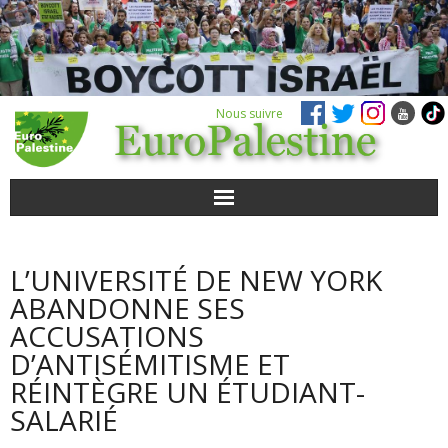
Nous suivre
ACTUALITÉS
L’UNIVERSITÉ DE NEW YORK
POUR AGIR
ABANDONNE SES
ACCUSATIONS
AGENDA
D’ANTISÉMITISME ET
RÉINTÈGRE UN ÉTUDIANT-
VIDÉOS
SALARIÉ
QUI SOMMES-NOUS ?